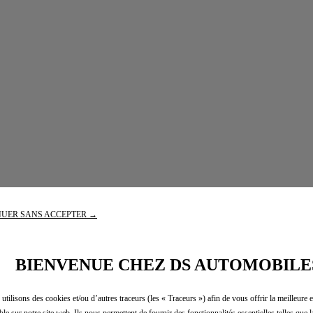
UER SANS ACCEPTER →
BIENVENUE CHEZ DS AUTOMOBILE
utilisons des cookies et/ou d’autres traceurs (les « Traceurs ») afin de vous offrir la meilleure 
ble sur notre site web. Ils nous permettent de fournir des fonctionnalités essentielles telles que la