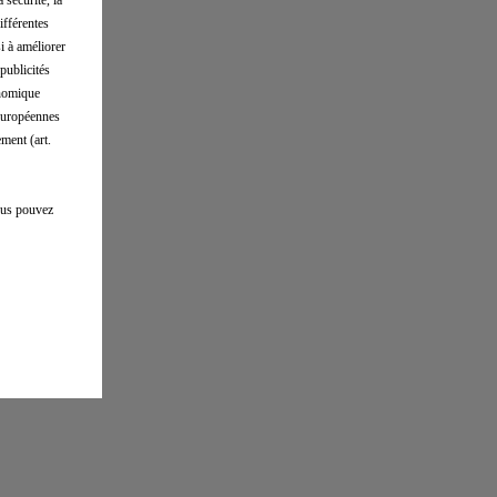
ifférentes
si à améliorer
publicités
onomique
 européennes
ment (art.
vous pouvez