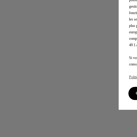
gesti
fonct
les s
plus 
europ
compé
49.1
Si vo
consu
Polit