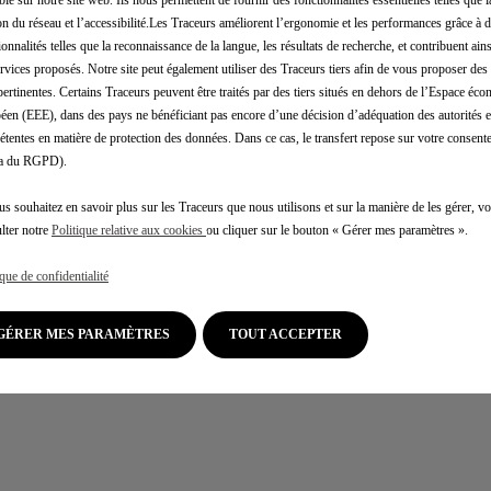
on du réseau et l’accessibilité.Les Traceurs améliorent l’ergonomie et les performances grâce à d
ionnalités telles que la reconnaissance de la langue, les résultats de recherche, et contribuent ain
ervices proposés. Notre site peut également utiliser des Traceurs tiers afin de vous proposer des 
pertinentes. Certains Traceurs peuvent être traités par des tiers situés en dehors de l’Espace éc
éen (EEE), dans des pays ne bénéficiant pas encore d’une décision d’adéquation des autorités
tentes en matière de protection des données. Dans ce cas, le transfert repose sur votre consente
.a du RGPD).
us souhaitez en savoir plus sur les Traceurs que nous utilisons et sur la manière de les gérer, 
lter notre
Politique relative aux cookies
ou cliquer sur le bouton « Gérer mes paramètres ».
ique de confidentialité
GÉRER MES PARAMÈTRES
TOUT ACCEPTER