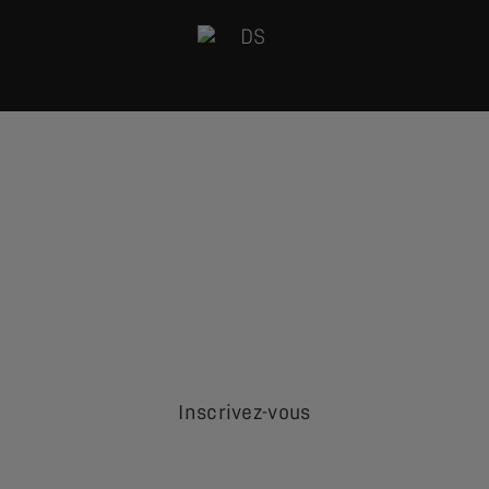
EZ
NOUVELLE N°7
EN AVANT
 octobre, la nouvelle N°7 s'invite dans votre DS STOR
rir et essayer en avant-première la nouvelle création
 en motorisation 100 % électrique offrant jusqu'à 740 
hybride auto-rechargeable.
s, inscrivez-vous dès maintenant pour vivre cette expé
Inscrivez-vous